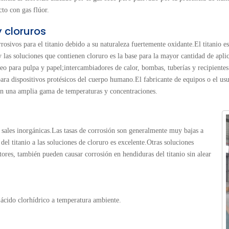
to con gas flúor.
 cloruros
osivos para el titanio debido a su naturaleza fuertemente oxidante.El titanio e
y las soluciones que contienen cloruro es la base para la mayor cantidad de aplic
o para pulpa y papel;intercambiadores de calor, bombas, tuberías y recipientes
para dispositivos protésicos del cuerpo humano.El fabricante de equipos o el us
o en una amplia gama de temperaturas y concentraciones.
de sales inorgánicas.Las tasas de corrosión son generalmente muy bajas a
 del titanio a las soluciones de cloruro es excelente.Otras soluciones
ctores, también pueden causar corrosión en hendiduras del titanio sin alear
e ácido clorhídrico a temperatura ambiente.