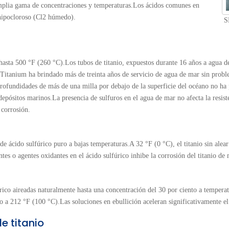
a amplia gama de concentraciones y temperaturas.Los ácidos comunes en
e hipocloroso (Cl2 húmedo).
S
e hasta 500 °F (260 °C).Los tubos de titanio, expuestos durante 16 años a agua
Titanium ha brindado más de treinta años de servicio de agua de mar sin problem
profundidades de más de una milla por debajo de la superficie del océano no h
depósitos marinos.La presencia de sulfuros en el agua de mar no afecta la resiste
 corrosión.
s de ácido sulfúrico puro a bajas temperaturas.A 32 °F (0 °C), el titanio sin alea
tes o agentes oxidantes en el ácido sulfúrico inhibe la corrosión del titanio de 
sfórico aireadas naturalmente hasta una concentración del 30 por ciento a tempe
o a 212 °F (100 °C).Las soluciones en ebullición aceleran significativamente el
e titanio