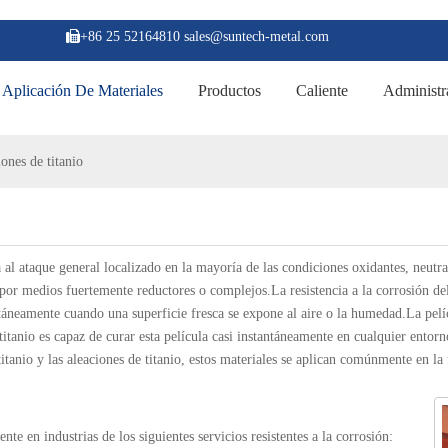

+86 25 52164810 sales@suntech-metal.com
Aplicación De Materiales
Productos
Caliente
Administr
ones de titanio
ia al ataque general localizado en la mayoría de las condiciones oxidantes, neu
or medios fuertemente reductores o complejos.La resistencia a la corrosión del 
táneamente cuando una superficie fresca se expone al aire o la humedad.La pelíc
l titanio es capaz de curar esta película casi instantáneamente en cualquier ent
itanio y las aleaciones de titanio, estos materiales se aplican comúnmente en la
te en industrias de los siguientes servicios resistentes a la corrosión: