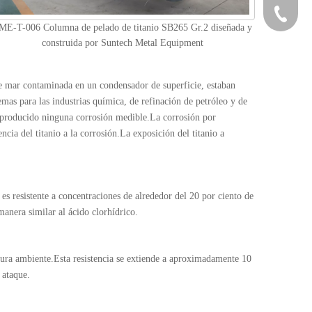
david.z@
+86-25-5
ME-T-006 Columna de pelado de titanio SB265 Gr.2 diseñada y
construida por Suntech Metal Equipment
 de mar contaminada en un condensador de superficie, estaban
as para las industrias química, de refinación de petróleo y de
a producido ninguna corrosión medible.La corrosión por
ncia del titanio a la corrosión.La exposición del titanio a
r es resistente a concentraciones de alrededor del 20 por ciento de
manera similar al ácido clorhídrico.
ratura ambiente.Esta resistencia se extiende a aproximadamente 10
 ataque.