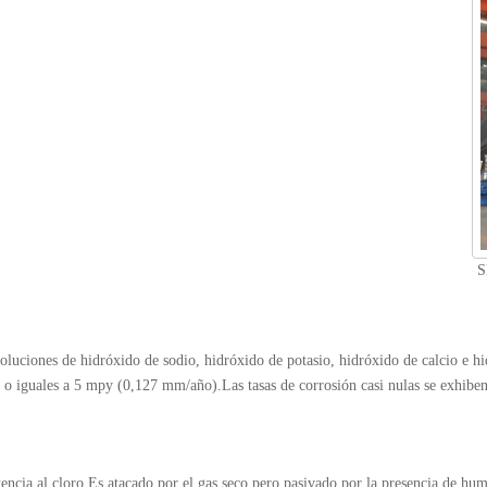
S
as soluciones de hidróxido de sodio, hidróxido de potasio, hidróxido de calcio e
s o iguales a 5 mpy (0,127 mm/año).Las tasas de corrosión casi nulas se exhibe
stencia al cloro.Es atacado por el gas seco pero pasivado por la presencia de hum