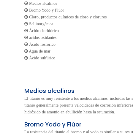

Medios alcalinos

Bromo Yodo y Flúor

Cloro, productos químicos de cloro y cloruros

Sal inorgánica

Ácido clorhídrico

ácidos oxidantes

Ácido fosfórico

Agua de mar

Ácido sulfúrico
Medios alcalinos
El titanio es muy resistente a los medios alcalinos, incluidas l
titanio generalmente presenta velocidades de corrosión inferiore
hidróxido de amonio en ebullición hasta la saturación.
Bromo Yodo y Flúor
La resistencia del titanio al bromo y al yodo es similar a su resi